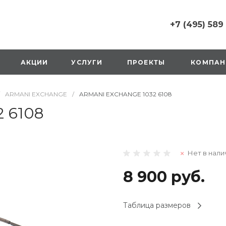
+7 (495) 589
+7 (495) 589 6215
г. Москва, Русаков
АКЦИИ
УСЛУГИ
ПРОЕКТЫ
КОМПАН
ул., д.1, вход с улиц
стороны ТТК
Пн-Вс: 10:00-20:00
ARMANI EXCHANGE
/
ARMANI EXCHANGE 1032 6108
1 мая: выходной
2,3,4 мая: 10:00-19:
 6108
8 мая: выходной
9 мая: выходной
+7 (925) 014 6485
Нет в нали
г. Москва,
Вешняковская ул., д
оранжевая вывеск
8 900 руб.
напротив «Перекре
на 1 этаже
Пн-Вс: 10:00-20:30
Таблица размеров
1 мая: 10:00-19:00
9 мая: 10:00-19:00