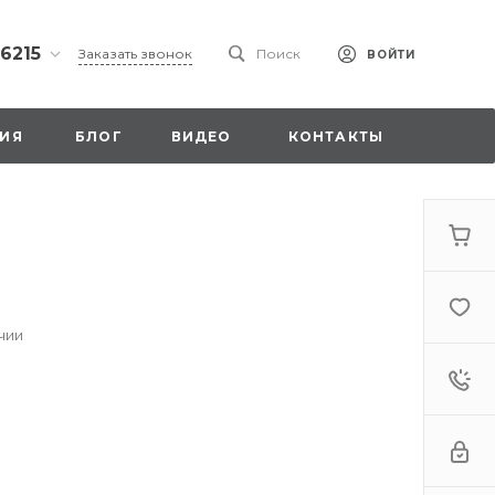
 6215
Заказать звонок
Поиск
ВОЙТИ
ская
ИЯ
БЛОГ
ВИДЕО
КОНТАКТЫ
ы со
00
чии
. 18,
а
стка»