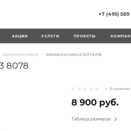
+7 (495) 589
+7 (495) 589 6215
г. Москва, Русаков
АКЦИИ
УСЛУГИ
ПРОЕКТЫ
КОМПАН
ул., д.1, вход с улиц
стороны ТТК
Пн-Вс: 10:00-20:00
ARMANI EXCHANGE
/
ARMANI EXCHANGE 3073 8078
1 мая: выходной
2,3,4 мая: 10:00-19:
3 8078
8 мая: выходной
9 мая: выходной
+7 (925) 014 6485
В наличии:
г. Москва,
Вешняковская ул., д
оранжевая вывеск
8 900 руб.
напротив «Перекре
на 1 этаже
Пн-Вс: 10:00-20:30
Таблица размеров
1 мая: 10:00-19:00
9 мая: 10:00-19:00