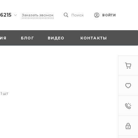
 6215
Заказать звонок
Поиск
ВОЙТИ
ская
ИЯ
БЛОГ
ВИДЕО
КОНТАКТЫ
ы со
00
 1 шт
. 18,
а
стка»