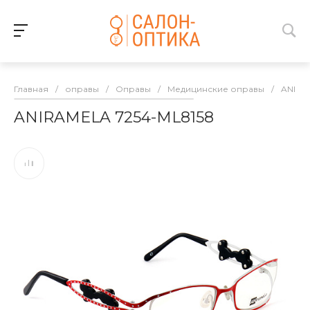
Главная
/
оправы
/
Оправы
/
Медицинские оправы
/
ANIRA
ANIRAMELA 7254-ML8158