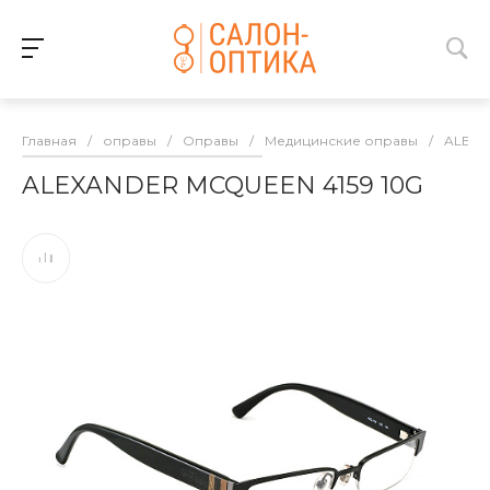
Главная
/
оправы
/
Оправы
/
Медицинские оправы
/
ALEX
ALEXANDER MCQUEEN 4159 10G