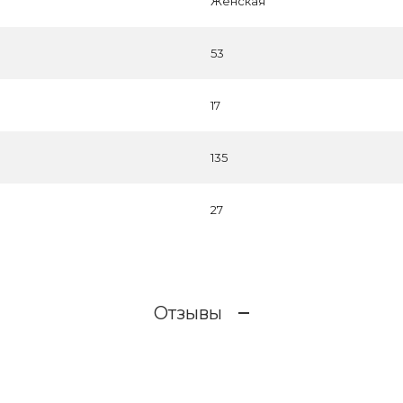
Женская
53
17
135
27
Отзывы