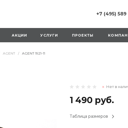
+7 (495) 589
+7 (495) 589 6215
г. Москва, Русаков
АКЦИИ
УСЛУГИ
ПРОЕКТЫ
КОМПАН
ул., д.1, вход с улиц
стороны ТТК
Пн-Вс: 10:00-20:00
AGENT
/
AGENT 1921-11
1 мая: выходной
2,3,4 мая: 10:00-19:
8 мая: выходной
9 мая: выходной
+7 (925) 014 6485
Нет в нали
г. Москва,
Вешняковская ул., д
оранжевая вывеск
1 490 руб.
напротив «Перекре
на 1 этаже
Пн-Вс: 10:00-20:30
Таблица размеров
1 мая: 10:00-19:00
9 мая: 10:00-19:00