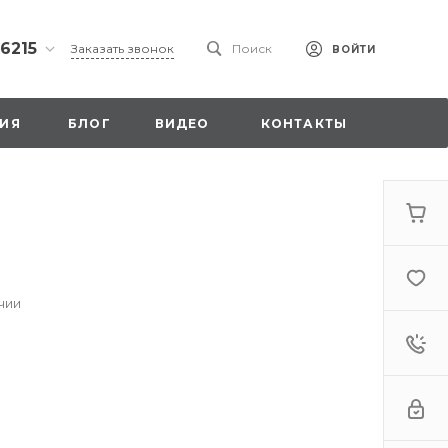
 6215
Заказать звонок
Поиск
ВОЙТИ
ская
ИЯ
БЛОГ
ВИДЕО
КОНТАКТЫ
ы со
00
чии
. 18,
а
стка»