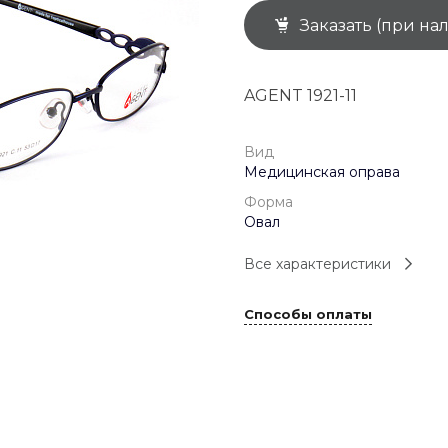
Заказать (при на
+7 (926) 092 4274
г. Королёв, пр-т
Космонавтов, д.15, 
"САТУРН", 1 этаж, пом
AGENT 1921-11
(0-9)
Пн-Пт: 10:00-19:45
Сб: 10:00-19:30
Вс: 10:00-19:00
Вид
1 мая: 10:00-19:00
Медицинская оправа
9 мая: 10:00-19:00
Форма
Овал
Все характеристики
Способы оплаты