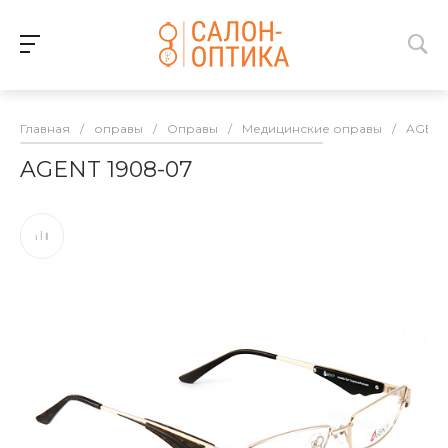
Главная
/
оправы
/
Оправы
/
Медицинские оправы
/
AGEN
AGENT 1908-07