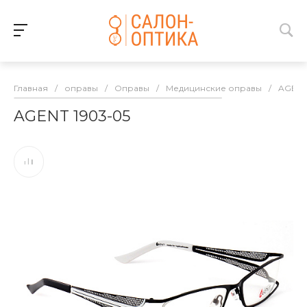
Главная
/
оправы
/
Оправы
/
Медицинские оправы
/
AGEN
AGENT 1903-05