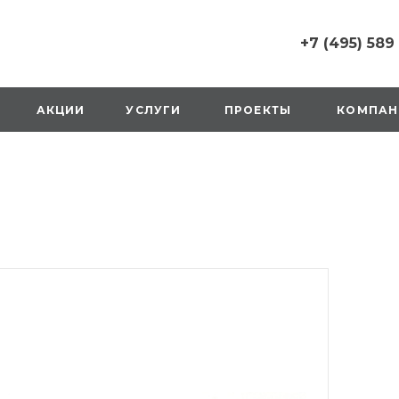
+7 (495) 589
+7 (495) 589 6215
г. Москва, Русаков
АКЦИИ
УСЛУГИ
ПРОЕКТЫ
КОМПАН
ул., д.1, вход с улиц
стороны ТТК
Пн-Вс: 10:00-20:00
1 мая: выходной
2,3,4 мая: 10:00-19:
8 мая: выходной
9 мая: выходной
+7 (925) 014 6485
г. Москва,
Вешняковская ул., д
оранжевая вывеск
напротив «Перекре
на 1 этаже
Пн-Вс: 10:00-20:30
1 мая: 10:00-19:00
9 мая: 10:00-19:00