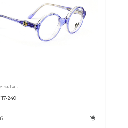
+7 (926) 092 4274
г. Королёв, пр-т
Космонавтов, д.15, 
"САТУРН", 1 этаж, пом
(0-9)
Пн-Пт: 10:00-19:45
Сб: 10:00-19:30
Вс: 10:00-19:00
1 мая: 10:00-19:00
9 мая: 10:00-19:00
чии: 1 шт.
 17-240
б.