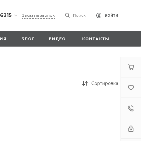
 6215
Заказать звонок
Поиск
ВОЙТИ
ская
ИЯ
БЛОГ
ВИДЕО
КОНТАКТЫ
ы со
00
Сортировка
. 18,
а
стка»