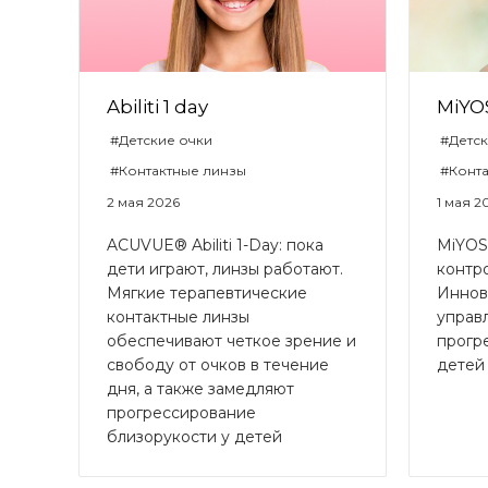
Abiliti 1 day
MiY
#Детские очки
#Детск
#Контактные линзы
#Конт
2 мая 2026
1 мая 2
ACUVUE® Abiliti 1-Day: пока
MiYOS
дети играют, линзы работают.
контр
Мягкие терапевтические
Иннов
контактные линзы
управ
обеспечивают четкое зрение и
прогр
свободу от очков в течение
детей
дня, а также замедляют
прогрессирование
близорукости у детей