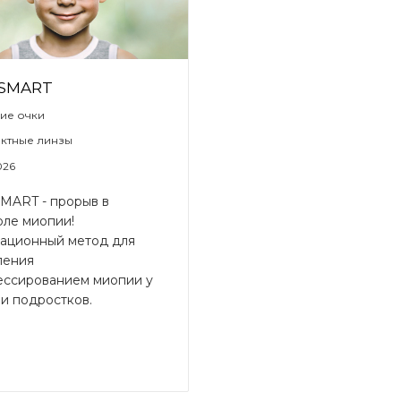
OSMART
ие очки
актные линзы
026
MART - прорыв в
оле миопии!
ационный метод для
ления
ессированием миопии у
 и подростков.