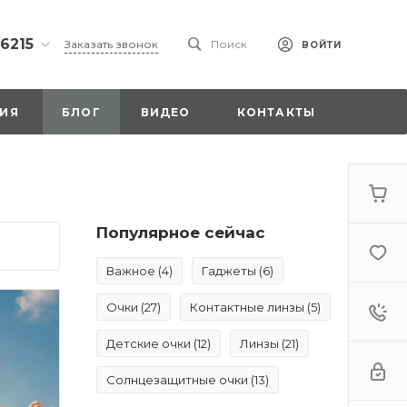
 6215
Заказать звонок
Поиск
ВОЙТИ
ская
ИЯ
БЛОГ
ВИДЕО
КОНТАКТЫ
ы со
00
Популярное сейчас
Важное
(4)
Гаджеты
(6)
. 18,
а
Очки
(27)
Контактные линзы
(5)
стка»
Детские очки
(12)
Линзы
(21)
Солнцезащитные очки
(13)