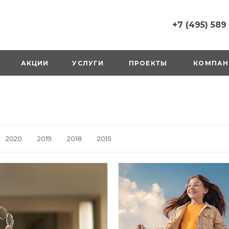
+7 (495) 589
+7 (495) 589 6215
г. Москва, Русаков
АКЦИИ
УСЛУГИ
ПРОЕКТЫ
КОМПАН
ул., д.1, вход с улиц
стороны ТТК
Пн-Вс: 10:00-20:00
1 мая: выходной
2,3,4 мая: 10:00-19:
8 мая: выходной
9 мая: выходной
2020
2019
2018
2015
+7 (925) 014 6485
г. Москва,
Вешняковская ул., д
оранжевая вывеск
напротив «Перекре
на 1 этаже
Пн-Вс: 10:00-20:30
1 мая: 10:00-19:00
9 мая: 10:00-19:00