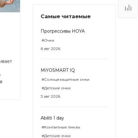
Самые читаемые
ТЦ
. IV-
Прогрессивы HOYA
#Очки
6 авг 2026
ивает
MiYOSMART IQ
в
#Солнцезащитные очки
в
#Детские очки
3 авг 2026
Abiliti 1 day
#Контактные линзы
#Детские очки