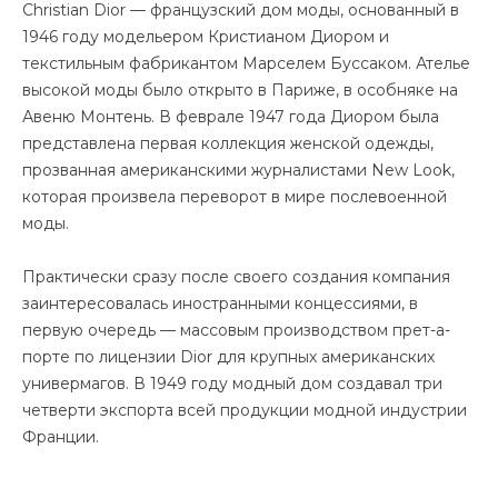
Christian Dior — французский дом моды, основанный в
1946 году модельером Кристианом Диором и
текстильным фабрикантом Марселем Буссаком. Ателье
высокой моды было открыто в Париже, в особняке на
Авеню Монтень. В феврале 1947 года Диором была
представлена первая коллекция женской одежды,
прозванная американскими журналистами New Look,
которая произвела переворот в мире послевоенной
моды.
Практически сразу после своего создания компания
заинтересовалась иностранными концессиями, в
первую очередь — массовым производством прет-а-
порте по лицензии Dior для крупных американских
универмагов. В 1949 году модный дом создавал три
четверти экспорта всей продукции модной индустрии
Франции.