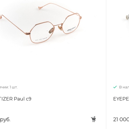
+7 (926) 092 4274
г. Королёв, пр-т
Космонавтов, д.15, 
"САТУРН", 1 этаж, пом
(0-9)
Пн-Пт: 10:00-19:45
Сб: 10:00-19:30
Вс: 10:00-19:00
1 мая: 10:00-19:00
9 мая: 10:00-19:00
чии: 1 шт.
В нал
IZER Paul c9
EYEPE
 руб.
21 000