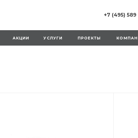
+7 (495) 589
+7 (495) 589 6215
г. Москва, Русаков
АКЦИИ
УСЛУГИ
ПРОЕКТЫ
КОМПАН
ул., д.1, вход с улиц
стороны ТТК
Пн-Вс: 10:00-20:00
1 мая: выходной
2,3,4 мая: 10:00-19:
8 мая: выходной
9 мая: выходной
+7 (925) 014 6485
г. Москва,
Вешняковская ул., д
оранжевая вывеск
напротив «Перекре
на 1 этаже
Пн-Вс: 10:00-20:30
1 мая: 10:00-19:00
9 мая: 10:00-19:00