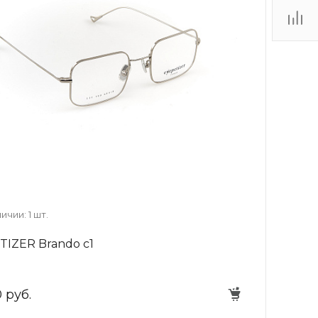
ТЦ
. IV-
ичии: 1 шт.
TIZER Brando c1
 руб.