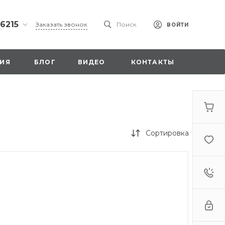
 6215
Заказать звонок
Поиск
ВОЙТИ
ская
ИЯ
БЛОГ
ВИДЕО
КОНТАКТЫ
ы со
00
Сортировка
. 18,
а
стка»