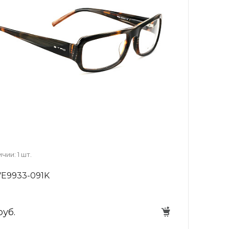
+7 (926) 092 4274
г. Королёв, пр-т
Космонавтов, д.15, 
"САТУРН", 1 этаж, пом
(0-9)
Пн-Пт: 10:00-19:45
Сб: 10:00-19:30
Вс: 10:00-19:00
1 мая: 10:00-19:00
9 мая: 10:00-19:00
чии: 1 шт.
E9933-091K
руб.