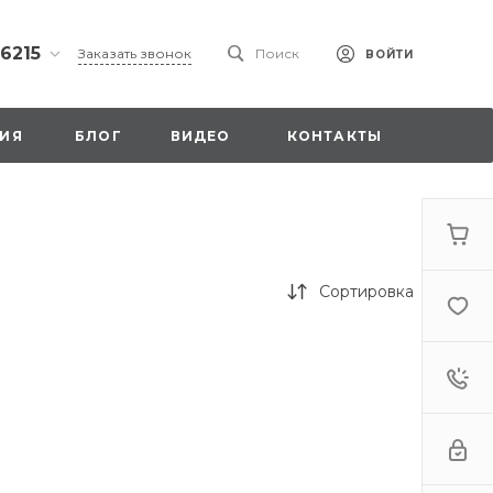
 6215
Заказать звонок
Поиск
ВОЙТИ
ская
ИЯ
БЛОГ
ВИДЕО
КОНТАКТЫ
ы со
00
Сортировка
. 18,
а
стка»