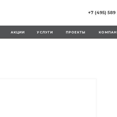
+7 (495) 589
+7 (495) 589 6215
г. Москва, Русаков
АКЦИИ
УСЛУГИ
ПРОЕКТЫ
КОМПАН
ул., д.1, вход с улиц
стороны ТТК
Пн-Вс: 10:00-20:00
1 мая: выходной
2,3,4 мая: 10:00-19:
8 мая: выходной
9 мая: выходной
+7 (925) 014 6485
г. Москва,
Вешняковская ул., д
оранжевая вывеск
напротив «Перекре
на 1 этаже
Пн-Вс: 10:00-20:30
1 мая: 10:00-19:00
9 мая: 10:00-19:00