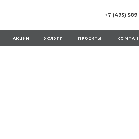
+7 (495) 589
+7 (495) 589 6215
г. Москва, Русаков
АКЦИИ
УСЛУГИ
ПРОЕКТЫ
КОМПАН
ул., д.1, вход с улиц
стороны ТТК
Пн-Вс: 10:00-20:00
1 мая: выходной
2,3,4 мая: 10:00-19:
8 мая: выходной
9 мая: выходной
+7 (925) 014 6485
г. Москва,
Вешняковская ул., д
оранжевая вывеск
напротив «Перекре
на 1 этаже
Пн-Вс: 10:00-20:30
1 мая: 10:00-19:00
9 мая: 10:00-19:00