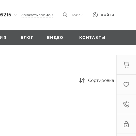
 6215
Заказать звонок
Поиск
ВОЙТИ
ская
ИЯ
БЛОГ
ВИДЕО
КОНТАКТЫ
ы со
00
Сортировка
. 18,
а
стка»