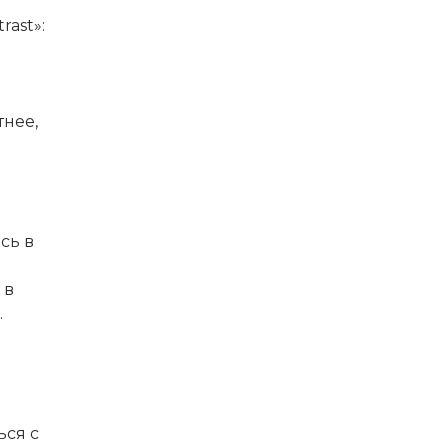
ast»:
тнее,
сь в
 в
.
ься с