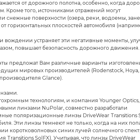
жается от дорожного полотна, особенно, когда доро
ом. Кроме того, источниками отражений могут
и снежные поверхности (озера, реки, водоемы, зан
 и от горизонтальных плоскостей автомобиля (наприм
 вождении устраняет эти негативные моменты, ул
разом, повышает безопасность дорожного движения.
нты предложат Вам различные варианты изготовлен
ущих мировых производителей (Rodenstock, Hoya, 
производителя Glance).
нзами.
тохромным технологиям, и компания Younger Optics,
выми линзами NuPolar, совместно разработали
ые поляризационные линзы DriveWear Transitions S
иля. Эти линзы темнеют не только, когда на них по
вии коротковолновых синих лучей солнечного спект
Transitions SolFX). Учитывая, что линзы DriveWear