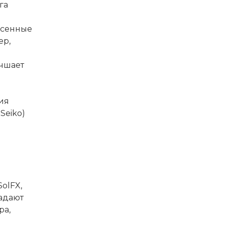
га
есенные
ер,
учшает
ия
Seiko)
olFX,
падают
ра,