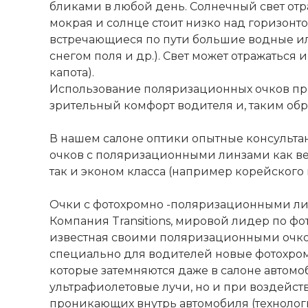
бликами в любой день. Солнечный свет отра
мокрая и солнце стоит низко над горизонт
встречающиеся по пути большие водные ил
снегом поля и др.). Свет может отражаться
капота).
Использование поляризационных очков при
зрительный комфорт водителя и, таким об
В нашем салоне оптики опытные консульта
очков с поляризационными линзами как вед
так и эконом класса (например корейского 
Очки с фотохромно -поляризационными ли
Компания Transitions, мировой лидер по фо
известная своими поляризационными очко
специально для водителей новые фотохромн
которые затемняются даже в салоне автомоб
ультрафиолетовые лучи, но и при воздейст
проникающих внутрь автомобиля (технология 