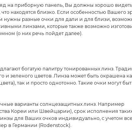
ляд на приборную панель, Вы должны хорошо видеть
е, что находятся близко. Если особенностью Вашего 
ам нужны разные очки для дали и для близи, возмож
ссивными линзами, которые также возможно изготови
омном (о них речь пойдет далее).
длагают богатую палитру тонированных линз. Трад
о и зеленого цветов. Линза может быть окрашена к
ета), так и просто однотонно. Такие очки могут быт
.
ичные варианты солнцезащитных линз. Например
тва Кореи или Швейцарии), срок исполнения таки
ь линзы для Ваших очков индивидуально, с учетом вс
р в Германии (Rodenstock).