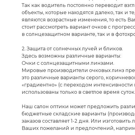
Так как водитель постоянно переводит взг
объекты, которые находятся далеко, так и т
являются возрастные изменения, то есть В
стоит рассмотреть вариант очков с прогре
в солнцезащитном варианте, так и в фотохр
2. Защита от солнечных лучей и бликов.
Здесь возможны различные варианты:
Очки с солнцезащитными линзами.
Мировые производители очковых линз пре
это различные варианты серого, коричневог
«градиентно» (с переходом интенсивности цв
использованы только в светлое время суток
Наш салон оптики может предложить разл
бюджетные складские варианты (производс
заказов составляет 1-2 дня. Или изготовит
Ваших пожеланий и предпочтений, наприме