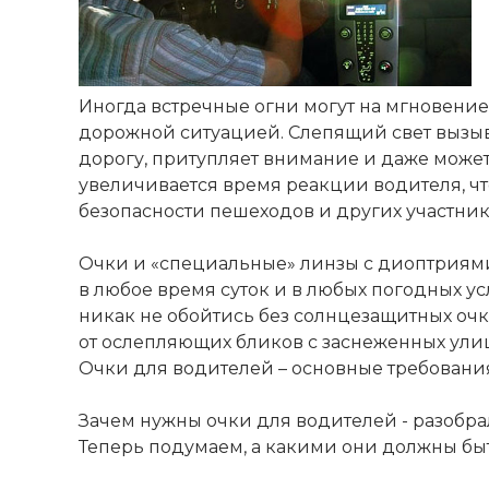
Иногда встречные огни могут на мгновение
дорожной ситуацией. Слепящий свет вызыв
дорогу, притупляет внимание и даже может 
увеличивается время реакции водителя, что
безопасности пешеходов и других участни
Очки и «специальные» линзы с диоптриями
в любое время суток и в любых погодных ус
никак не обойтись без солнцезащитных очков
от ослепляющих бликов с заснеженных ули
Очки для водителей – основные требовани
Зачем нужны очки для водителей - разобра
Теперь подумаем, а какими они должны бы