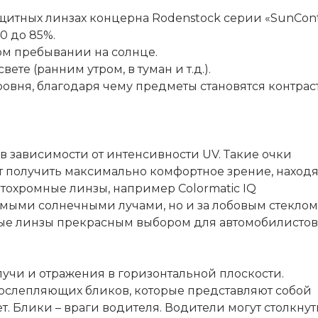
щитных линзах концерна Rodenstock серии «SunContr
0 до 85%.
ом пребывании на солнце.
те (ранним утром, в туман и т.д.).
овня, благодаря чему предметы становятся контрас
 зависимости от интенсивности UV. Такие очки
т получить максимально комфортное зрение, находя
отохромные линзы, например Сolormatic IQ
ямыми солнечными лучами, но и за лобовым стеклом
ые линзы прекрасным выбором для автомобилистов
учи и отражения в горизонтальной плоскости.
ослепляющих бликов, которые представляют собой
. Блики – враги водителя. Водители могут столкнут