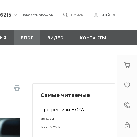
 6215
Заказать звонок
Поиск
ВОЙТИ
ская
ИЯ
БЛОГ
ВИДЕО
КОНТАКТЫ
ы со
00
Самые читаемые
. 18,
а
стка»
Прогрессивы HOYA
#Очки
6 авг 2026