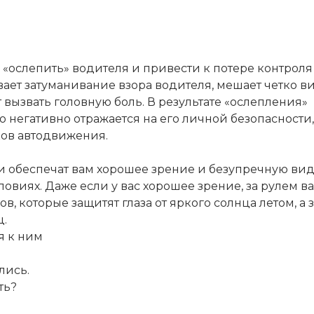
 «ослепить» водителя и привести к потере контроля
ает затуманивание взора водителя, мешает четко в
вызвать головную боль. В результате «ослепления»
 негативно отражается на его личной безопасности,
ков автодвижения.
 обеспечат вам хорошее зрение и безупречную ви
ловиях. Даже если у вас хорошее зрение, за рулем в
, которые защитят глаза от яркого солнца летом, а 
ц.
я к ним
лись.
ть?