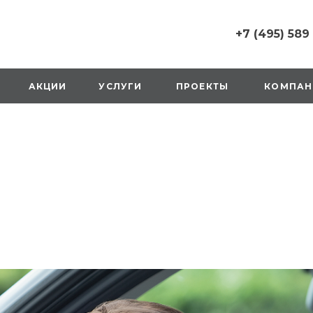
+7 (495) 589
+7 (495) 589 6215
г. Москва, Русаков
АКЦИИ
УСЛУГИ
ПРОЕКТЫ
КОМПАН
ул., д.1, вход с улиц
стороны ТТК
Пн-Вс: 10:00-20:00
1 мая: выходной
2,3,4 мая: 10:00-19:
8 мая: выходной
9 мая: выходной
+7 (925) 014 6485
г. Москва,
Вешняковская ул., д
оранжевая вывеск
напротив «Перекре
на 1 этаже
Пн-Вс: 10:00-20:30
1 мая: 10:00-19:00
9 мая: 10:00-19:00