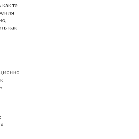
 как те
зрения
но,
ть как
иционно
ак
ь
х
ех