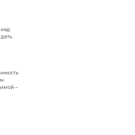
 над
идеть
димость
ам
зимой –