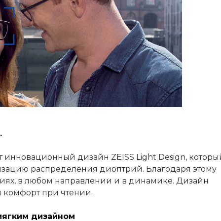
+7 (926) 092 4274
г. Королёв, пр-т
Космонавтов, д.15, 
"САТУРН", 1 этаж, пом
(0-9)
Пн-Пт: 10:00-19:45
Сб: 10:00-19:30
Вс: 10:00-19:00
1 мая: 10:00-19:00
9 мая: 10:00-19:00
.
ют инновационный дизайн ZEISS Light Design, которы
изацию распределения диоптрий. Благодаря этому
яниях, в любом направлении и в динамике. Дизайн
 комфорт при чтении.
мягким дизайном