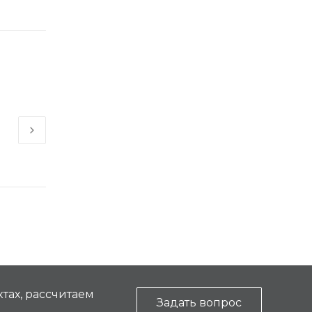
Как хорошо Вы видите?
17 сен 2015
тах, рассчитаем
Задать вопрос