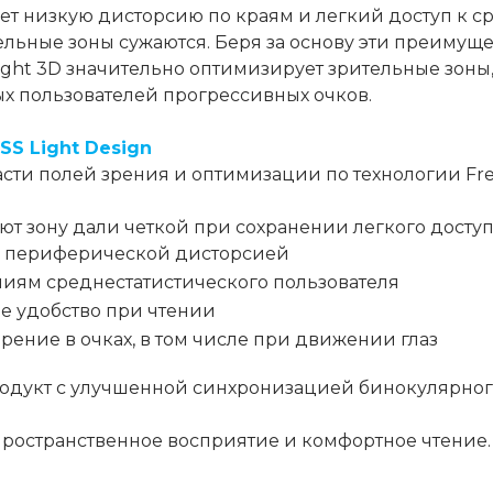
т низкую дисторсию по краям и легкий доступ к с
ельные зоны сужаются. Беря за основу эти преимуще
ight 3D значительно оптимизирует зрительные зоны
х пользователей прогрессивных очков.
SS Light Design
сти полей зрения и оптимизации по технологии Fr
т зону дали четкой при сохранении легкого доступ
й периферической дисторсией
ниям среднестатистического пользователя
е удобство при чтении
ение в очках, в том числе при движении глаз
родукт с улучшенной синхронизацией бинокулярно
пространственное восприятие и комфортное чтение.