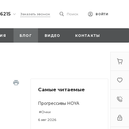
 6215
Заказать звонок
Поиск
ВОЙТИ
ская
ИЯ
БЛОГ
ВИДЕО
КОНТАКТЫ
ы со
00
Самые читаемые
. 18,
а
стка»
Прогрессивы HOYA
#Очки
6 авг 2026