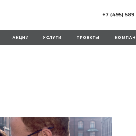
+7 (495) 589
+7 (495) 589 6215
г. Москва, Русаков
АКЦИИ
УСЛУГИ
ПРОЕКТЫ
КОМПАН
ул., д.1, вход с улиц
стороны ТТК
Пн-Вс: 10:00-20:00
1 мая: выходной
2,3,4 мая: 10:00-19:
8 мая: выходной
9 мая: выходной
+7 (925) 014 6485
г. Москва,
Вешняковская ул., д
оранжевая вывеск
напротив «Перекре
на 1 этаже
Пн-Вс: 10:00-20:30
1 мая: 10:00-19:00
9 мая: 10:00-19:00