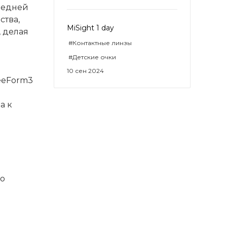
редней
ства,
MiSight 1 day
, делая
#Контактные линзы
#Детские очки
10 сен 2024
eeForm3
а к
го