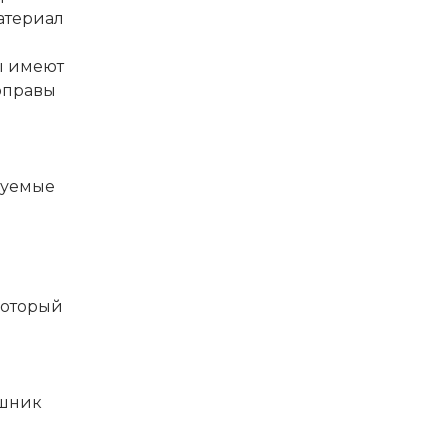
атериал
ы имеют
оправы
я
зуемые
который
ушник