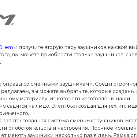
Dilem
и получите вторую пару заушников на свой вы
 того, вы можете приобрести столько заушников, ско
!
то оправы со сменными заушниками. Среди огромно
редлагаем, вы можете выбрать те, которые созданы
гичному материалу, из которого изготовлены наши
о садятся на лицо.
Dilem
был создан для тех, кто ище
 привычного.
я запатентованная система сменных заушников. Бла
сти от обстоятельств и настроения. Прочное крепле
удет менять заушники несколько раз в день. Рамка о