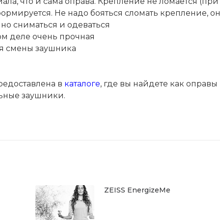
ала, что и сама оправа. Крепление не ломается (при
ормируется. Не надо бояться сломать крепление, о
янно сниматься и одеваться
ом деле очень прочная
ия смены заушника
едоставлена в
каталоге
, где вы найдете как оправы
льные заушники.
ZEISS EnergizeMe