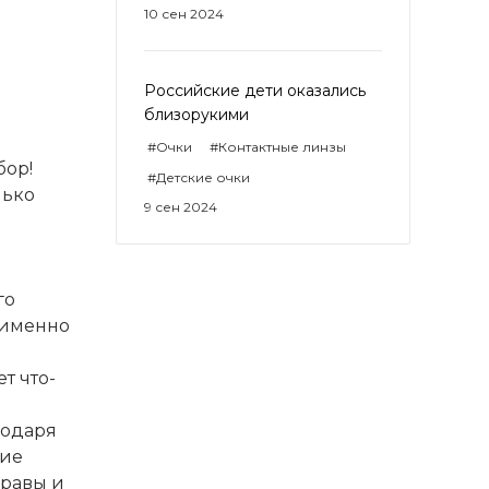
10 сен 2024
Российские дети оказались
близорукими
#Очки
#Контактные линзы
бор!
#Детские очки
лько
9 сен 2024
го
 именно
т что-
годаря
ние
правы и