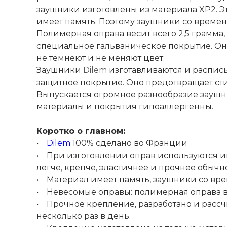
заушники изготовлены из материала XP2. Э
имеет память. Поэтому заушники со време
Полимерная оправа весит всего 2,5 грамма
специальное гальваническое покрытие. Он
не темнеют и не меняют цвет.
Заушники
Dilem
изготавливаются и расписы
защитное покрытие. Оно предотвращает ст
Выпускается огромное разнообразие заушн
материалы и покрытия гипоаллергенны.
Коротко о главном:
•
Dilem
100% сделано во Франции
• При изготовлении оправ используются и
легче, крепче, эластичнее и прочнее обычн
• Материал имеет память, заушники со в
• Невесомые оправы: полимерная оправа вес
• Прочное крепление, разработано и рассчи
несколько раз в день.