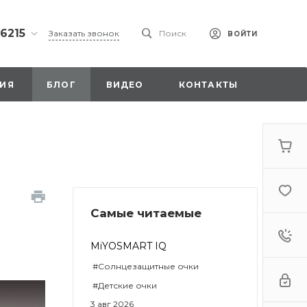
 6215
Заказать звонок
Поиск
ВОЙТИ
ская
ИЯ
БЛОГ
ВИДЕО
КОНТАКТЫ
ы со
00
Самые читаемые
. 18,
а
стка»
MiYOSMART IQ
#Солнцезащитные очки
#Детские очки
3 авг 2026