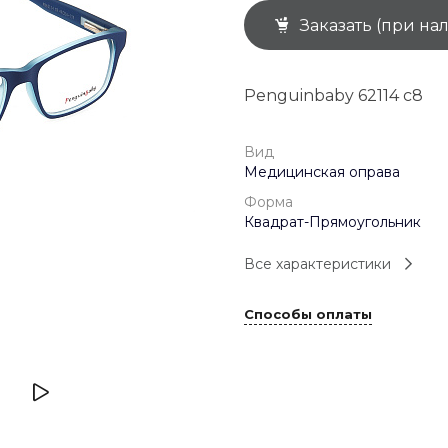
Заказать (при на
+7 (926) 092 4274
г. Королёв, пр-т
Космонавтов, д.15, 
"САТУРН", 1 этаж, пом
Penguinbaby 62114 с8
(0-9)
Пн-Пт: 10:00-19:45
Сб: 10:00-19:30
Вс: 10:00-19:00
Вид
1 мая: 10:00-19:00
Медицинская оправа
9 мая: 10:00-19:00
Форма
Квадрат-Прямоугольник
Все характеристики
Способы оплаты