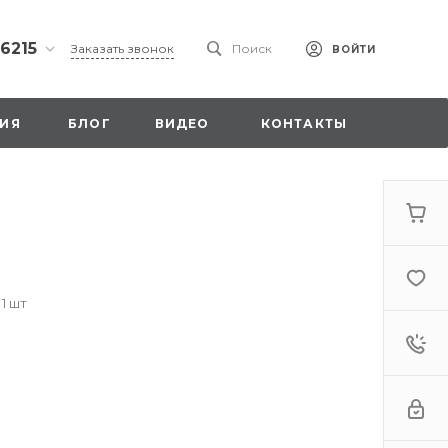
 6215
Заказать звонок
Поиск
ВОЙТИ
ская
ИЯ
БЛОГ
ВИДЕО
КОНТАКТЫ
ы со
00
 1 шт
. 18,
а
стка»