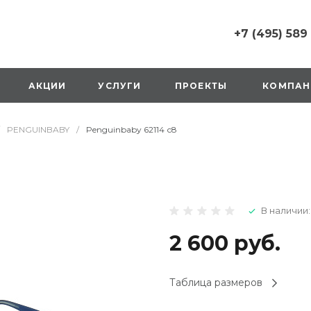
+7 (495) 589
+7 (495) 589 6215
г. Москва, Русаков
АКЦИИ
УСЛУГИ
ПРОЕКТЫ
КОМПАН
ул., д.1, вход с улиц
стороны ТТК
Пн-Вс: 10:00-20:00
PENGUINBABY
/
Penguinbaby 62114 с8
1 мая: выходной
2,3,4 мая: 10:00-19:
8 мая: выходной
9 мая: выходной
+7 (925) 014 6485
В наличии:
г. Москва,
Вешняковская ул., д
оранжевая вывеск
2 600 руб.
напротив «Перекре
на 1 этаже
Пн-Вс: 10:00-20:30
Таблица размеров
1 мая: 10:00-19:00
9 мая: 10:00-19:00