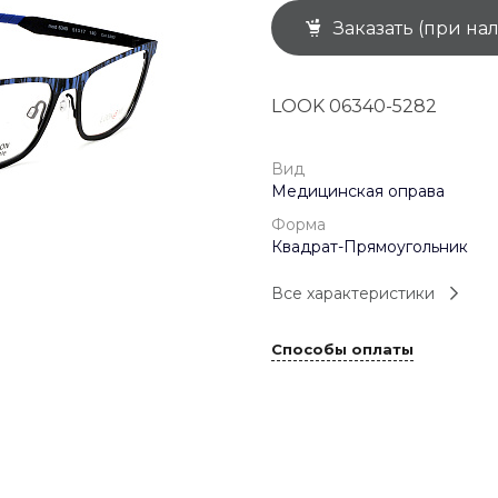
Заказать (при на
+7 (926) 092 4274
г. Королёв, пр-т
Космонавтов, д.15, 
"САТУРН", 1 этаж, пом
LOOK 06340-5282
(0-9)
Пн-Пт: 10:00-19:45
Сб: 10:00-19:30
Вс: 10:00-19:00
Вид
1 мая: 10:00-19:00
Медицинская оправа
9 мая: 10:00-19:00
Форма
Квадрат-Прямоугольник
Все характеристики
Способы оплаты