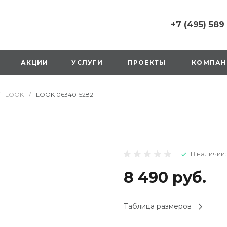
+7 (495) 589
+7 (495) 589 6215
г. Москва, Русаков
АКЦИИ
УСЛУГИ
ПРОЕКТЫ
КОМПАН
ул., д.1, вход с улиц
стороны ТТК
Пн-Вс: 10:00-20:00
LOOK
/
LOOK 06340-5282
1 мая: выходной
2,3,4 мая: 10:00-19:
8 мая: выходной
9 мая: выходной
+7 (925) 014 6485
В наличии:
г. Москва,
Вешняковская ул., д
оранжевая вывеск
8 490 руб.
напротив «Перекре
на 1 этаже
Пн-Вс: 10:00-20:30
Таблица размеров
1 мая: 10:00-19:00
9 мая: 10:00-19:00