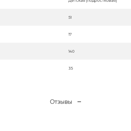
Детская (подростковая)
51
17
140
35
Отзывы