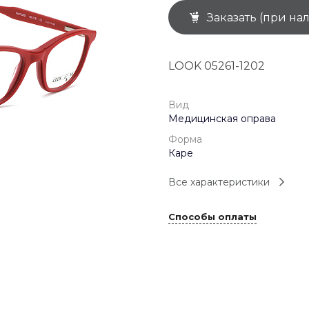
Заказать (при на
+7 (926) 092 4274
г. Королёв, пр-т
Космонавтов, д.15, 
"САТУРН", 1 этаж, пом
LOOK 05261-1202
(0-9)
Пн-Пт: 10:00-19:45
Сб: 10:00-19:30
Вс: 10:00-19:00
Вид
1 мая: 10:00-19:00
Медицинская оправа
9 мая: 10:00-19:00
Форма
Каре
Все характеристики
Способы оплаты