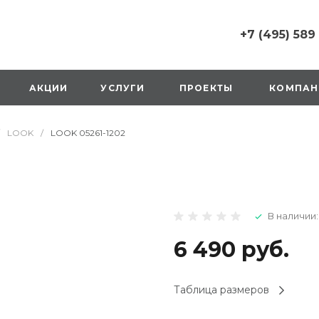
+7 (495) 589
+7 (495) 589 6215
г. Москва, Русаков
АКЦИИ
УСЛУГИ
ПРОЕКТЫ
КОМПАН
ул., д.1, вход с улиц
стороны ТТК
Пн-Вс: 10:00-20:00
LOOK
/
LOOK 05261-1202
1 мая: выходной
2,3,4 мая: 10:00-19:
8 мая: выходной
9 мая: выходной
+7 (925) 014 6485
В наличии:
г. Москва,
Вешняковская ул., д
оранжевая вывеск
6 490 руб.
напротив «Перекре
на 1 этаже
Пн-Вс: 10:00-20:30
Таблица размеров
1 мая: 10:00-19:00
9 мая: 10:00-19:00