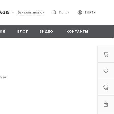
 6215
Заказать звонок
Поиск
ВОЙТИ
ская
ИЯ
БЛОГ
ВИДЕО
КОНТАКТЫ
ы со
00
 2 шт
. 18,
а
стка»