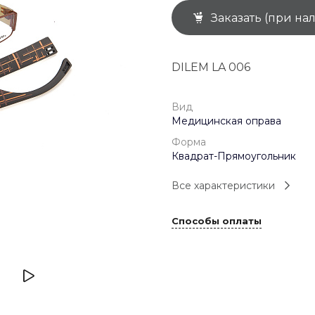
Заказать (при на
+7 (926) 092 4274
г. Королёв, пр-т
Космонавтов, д.15, 
"САТУРН", 1 этаж, пом
DILEM LA 006
(0-9)
Пн-Пт: 10:00-19:45
Сб: 10:00-19:30
Вс: 10:00-19:00
Вид
1 мая: 10:00-19:00
Медицинская оправа
9 мая: 10:00-19:00
Форма
Квадрат-Прямоугольник
Все характеристики
Способы оплаты